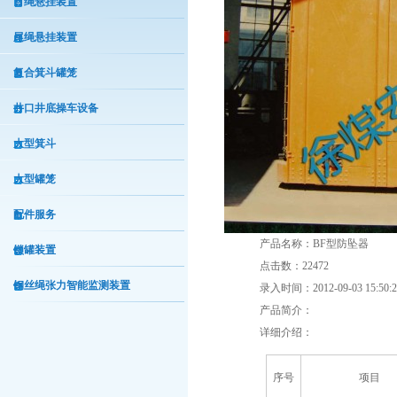
首绳悬挂装置
尾绳悬挂装置
复合箕斗罐笼
井口井底操车设备
大型箕斗
大型罐笼
配件服务
产品名称：BF型防坠器
锁罐装置
点击数：22472
钢丝绳张力智能监测装置
录入时间：2012-09-03 15:50:2
产品简介：
详细介绍：
序号
项目