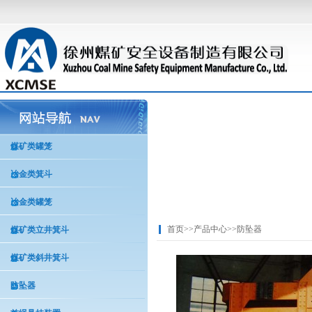
煤矿类罐笼
冶金类箕斗
冶金类罐笼
首页
>>
产品中心
>>
防坠器
煤矿类立井箕斗
煤矿类斜井箕斗
防坠器