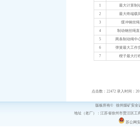
1
最大计算制
2
最大终端载
3
缓冲钢丝绳
4
制动钢丝绳直
5
两条制动绳中
6
弹簧最大工作
7
楔子最大行
点击数：22472 录入时间：2012-0
版板所有© 徐州煤矿安
地址（老厂）：江苏省徐州市贾汪区工商
苏公网安备